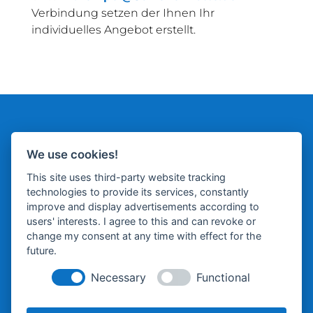
Verbindung setzen der Ihnen Ihr
individuelles Angebot erstellt.
We use cookies!
This site uses third-party website tracking
technologies to provide its services, constantly
improve and display advertisements according to
users' interests. I agree to this and can revoke or
Schienenflotte GmbH
change my consent at any time with effect for the
Geschäftsführer: Martin Schlünß
future.
Seestraße 4
Necessary
Functional
24601 Wankendorf
E-Mail:
andre.zempel [at] schienenflotte.de