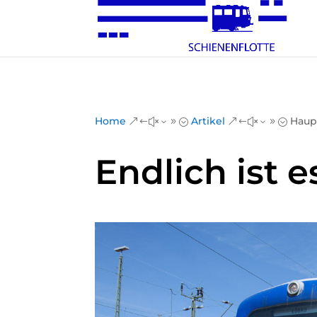
Home
Artikel
Haup
&#x39;
&#x39;
Endlich ist e